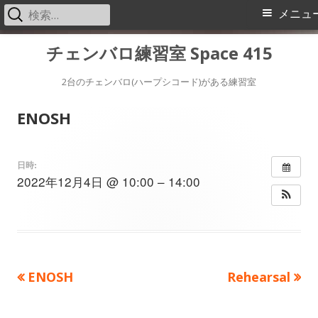
検
メ
メニュ
索:
イ
コ
チェンバロ練習室 Space 415
ン
ン
テ
2台のチェンバロ(ハープシコード)がある練習室
メ
ン
ENOSH
ツ
ニ
へ
ス
ュ
日時:
2022年12月4日 @ 10:00 – 14:00
キ
ー
ッ
プ
前
次
ENOSH
Rehearsal
投
の
の
稿
記
記