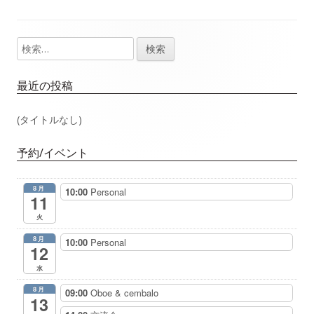
事：
事：
ナ
検
メ
ビ
索:
イ
ゲ
最近の投稿
ン
ー
(タイトルなし)
サ
シ
予約/イベント
イ
ョ
8月
10:00
Personal
ド
11
ン
火
バ
8月
10:00
Personal
12
ー
水
8月
09:00
Oboe & cembalo
13