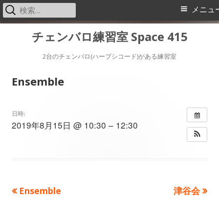
検
メ
メニュ
索:
イ
コ
チェンバロ練習室 Space 415
ン
ン
テ
2台のチェンバロ(ハープシコード)がある練習室
メ
ン
Ensemble
ツ
ニ
へ
ス
ュ
日時:
2019年8月15日 @ 10:30 – 12:30
キ
ー
ッ
プ
前
次
Ensemble
津谷会
投
の
の
稿
記
記