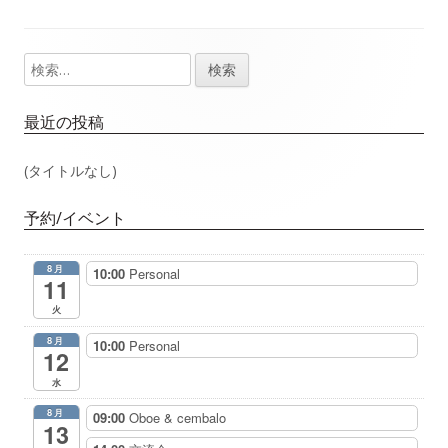
事：
事：
ナ
検
メ
ビ
索:
イ
ゲ
最近の投稿
ン
ー
(タイトルなし)
サ
シ
予約/イベント
イ
ョ
8月
10:00
Personal
ド
11
ン
火
バ
8月
10:00
Personal
12
ー
水
8月
09:00
Oboe & cembalo
13