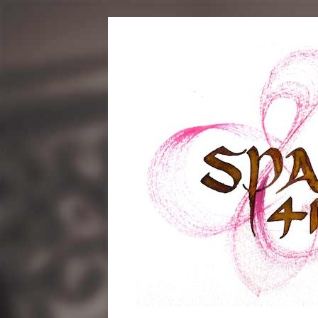
コ
ン
テ
ン
ツ
へ
ス
キ
ッ
プ