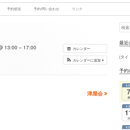
予約状況
予約/問い合わせ
リンク
検
メ
索:
イ
最近
13:00 – 17:00
カレンダー
ン
(タイ
カレンダーに追加
サ
予約
イ
8
ド
次
津屋会
金
の
バ
8
記
1
ー
事：
火
8