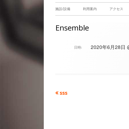
メ
施設/設備
利用案内
アクセス
イ
Ensemble
ン
メ
2020年6月28日 @ 
日時:
ニ
ュ
ー
前
sss
投
の
稿
記
事：
ナ