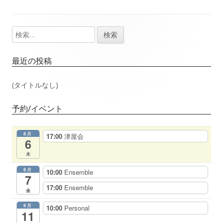
事：
事：
ナ
検
メ
ビ
索:
イ
ゲ
最近の投稿
ン
ー
(タイトルなし)
サ
シ
予約/イベント
イ
ョ
8月
17:00
津屋会
ド
6
ン
木
バ
8月
10:00
Ensemble
7
ー
17:00
Ensemble
金
8月
10:00
Personal
11