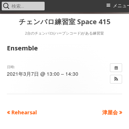
検
メ
メニュ
索:
イ
コ
チェンバロ練習室 Space 415
ン
ン
テ
2台のチェンバロ(ハープシコード)がある練習室
メ
ン
Ensemble
ツ
ニ
へ
ス
ュ
日時:
2021年3月7日 @ 13:00 – 14:30
キ
ー
ッ
プ
前
次
Rehearsal
津屋会
投
の
の
稿
記
記