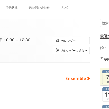
予約状況
予約/問い合わせ
リンク
検
メ
索:
イ
最近
10:30 – 12:30
カレンダー
ン
(タイ
カレンダーに追加
サ
予約
イ
8
ド
次
Ensemble
金
の
バ
8
記
1
ー
事：
火
8