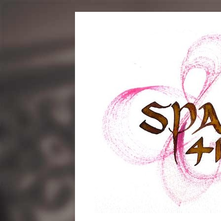
コ
ン
テ
ン
ツ
へ
ス
キ
ッ
プ