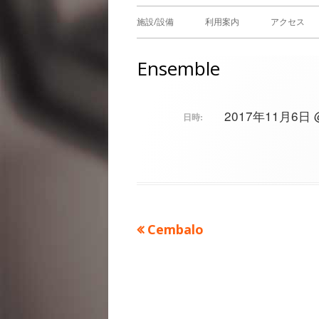
メ
施設/設備
利用案内
アクセス
イ
Ensemble
ン
メ
2017年11月6日 @ 
日時:
ニ
ュ
ー
前
Cembalo
投
の
稿
記
事：
ナ