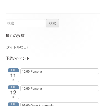
事：
事：
ナ
ビ
検
メ
ゲ
索:
イ
最近の投稿
ー
ン
(タイトルなし)
シ
サ
ョ
予約/イベント
イ
ン
8月
10:00
Personal
ド
11
火
バ
8月
10:00
Personal
12
ー
水
8月
09:00
Oboe & cembalo