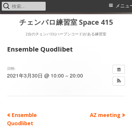
検
メ
メニュ
索:
イ
コ
チェンバロ練習室 Space 415
ン
ン
テ
2台のチェンバロ(ハープシコード)がある練習室
メ
ン
Ensemble Quodlibet
ツ
ニ
へ
ス
ュ
日時:
2021年3月30日 @ 10:00 – 20:00
キ
ー
ッ
プ
前
次
Ensemble
AZ meeting
投
の
の
Quodlibet
稿
記
記