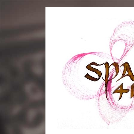
コ
ン
テ
ン
ツ
へ
ス
キ
ッ
プ