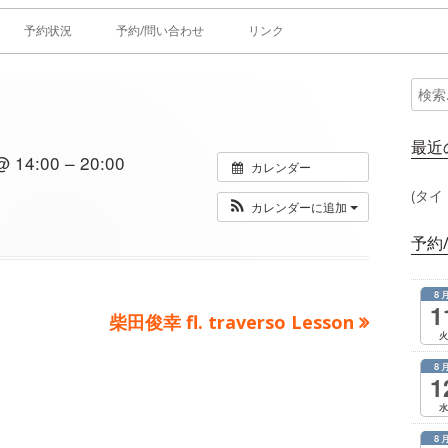
予約状況
予約/問い合わせ
リンク
検
メ
索:
イ
最近
14:00 – 20:00
カレンダー
ン
(タイ
カレンダーに追加
サ
予約
イ
8
ド
1
次
柴田俊幸 fl. traverso Lesson
火
の
バ
8
記
1
ー
事：
水
8