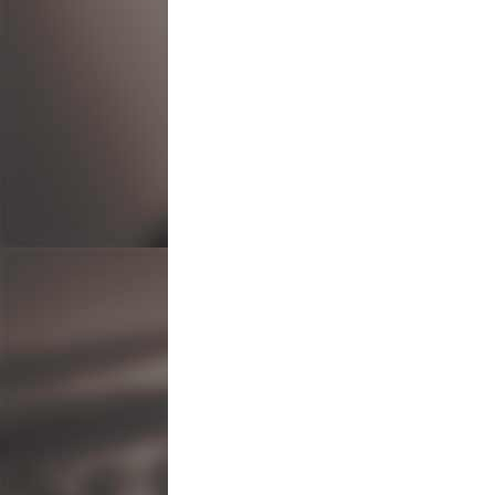
ビ
ゲ
ー
シ
ョ
ン