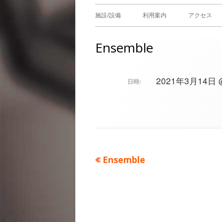
メ
施設/設備
利用案内
アクセス
イ
Ensemble
ン
メ
2021年3月14日 @ 
日時:
ニ
ュ
ー
前
Ensemble
投
の
稿
記
事：
ナ