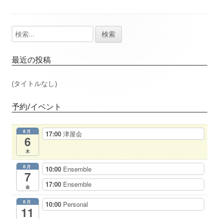
事：
事：
ナ
検
メ
ビ
索:
イ
ゲ
最近の投稿
ン
ー
(タイトルなし)
サ
シ
予約/イベント
イ
ョ
8月
17:00
津屋会
ド
6
ン
木
バ
8月
10:00
Ensemble
7
ー
17:00
Ensemble
金
8月
10:00
Personal
11