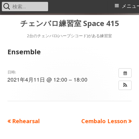
検
メ
メニュ
索:
イ
コ
チェンバロ練習室 Space 415
ン
ン
テ
2台のチェンバロ(ハープシコード)がある練習室
メ
ン
Ensemble
ツ
ニ
へ
ス
ュ
日時:
2021年4月11日 @ 12:00 – 18:00
キ
ー
ッ
プ
前
次
Rehearsal
Cembalo Lesson
投
の
の
稿
記
記