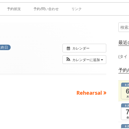
予約状況
予約/問い合わせ
リンク
検
メ
索:
イ
最近
終日
カレンダー
ン
(タイ
カレンダーに追加
サ
予約
イ
8
ド
次
Rehearsal
木
の
バ
8
記
ー
事：
金
8