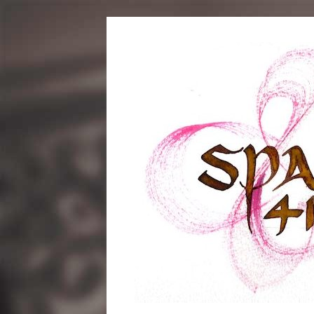
コ
ン
テ
ン
ツ
へ
ス
キ
ッ
プ