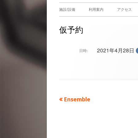
メ
施設/設備
利用案内
アクセス
イ
仮予約
ン
メ
2021年4月28日
日時:
ニ
ュ
ー
前
Ensemble
投
の
稿
記
事：
ナ