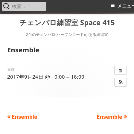
検
メ
メニュ
索:
イ
コ
チェンバロ練習室 Space 415
ン
ン
テ
2台のチェンバロ(ハープシコード)がある練習室
メ
ン
Ensemble
ツ
ニ
へ
ス
ュ
日時:
2017年9月24日 @ 10:00 – 16:00
キ
ー
ッ
プ
前
次
Ensemble
Ensemble
投
の
の
稿
記
記