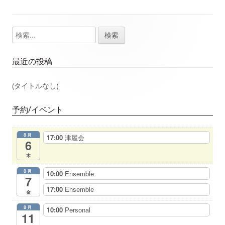
事：
事：
ナ
検
メ
ビ
索:
イ
ゲ
最近の投稿
ン
ー
(タイトルなし)
サ
シ
予約/イベント
イ
ョ
8月
17:00
津屋会
ド
6
ン
木
バ
8月
10:00
Ensemble
7
ー
17:00
Ensemble
金
8月
10:00
Personal
11