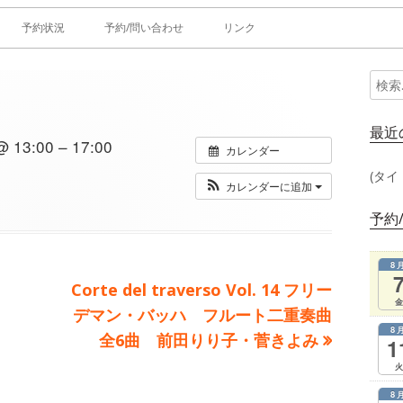
予約状況
予約/問い合わせ
リンク
検
メ
索:
イ
最近
13:00 – 17:00
カレンダー
ン
(タイ
カレンダーに追加
サ
予約
イ
8
ド
次
Corte del traverso Vol. 14 フリー
金
の
デマン・バッハ フルート二重奏曲
バ
8
記
全6曲 前田りり子・菅きよみ
1
ー
事：
火
8