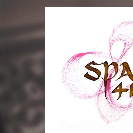
コ
ン
テ
ン
ツ
へ
ス
キ
ッ
プ