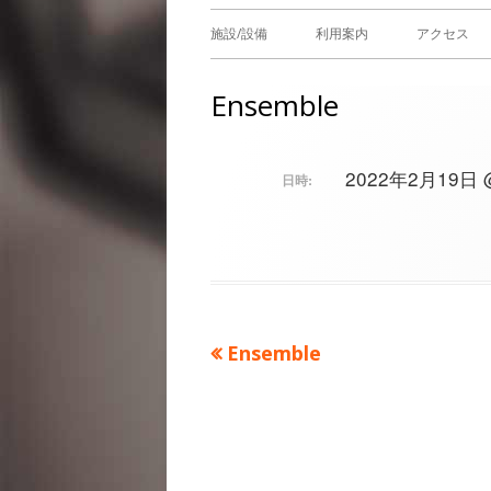
メ
施設/設備
利用案内
アクセス
イ
Ensemble
ン
メ
2022年2月19日 @ 
日時:
ニ
ュ
ー
前
Ensemble
投
の
稿
記
事：
ナ