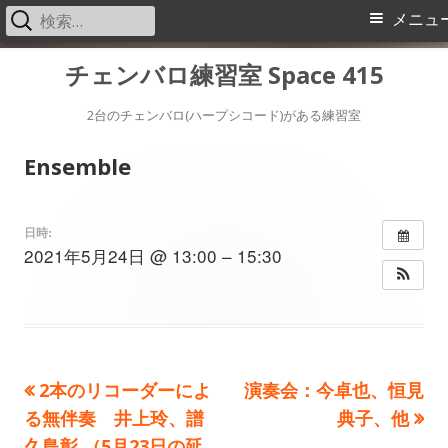
検
メ
メニュ
索:
イ
コ
チェンバロ練習室 Space 415
ン
ン
テ
2台のチェンバロ(ハープシコード)がある練習室
メ
ン
Ensemble
ツ
ニ
へ
ス
ュ
日時:
2021年5月24日 @ 13:00 – 15:30
キ
ー
ッ
プ
前
次
2本のリコーダーによ
演奏会：今卓也、恒見
投
の
の
る無伴奏 井上玲、譜
典子、他
稿
記
記
久島彰 （5月23日の延