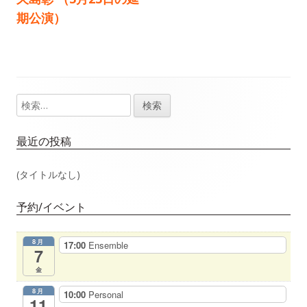
事：
事：
期公演）
ナ
ビ
ゲ
検
メ
ー
索:
イ
シ
最近の投稿
ン
ョ
(タイトルなし)
サ
ン
予約/イベント
イ
8月
17:00
Ensemble
ド
7
金
バ
8月
10:00
Personal
11