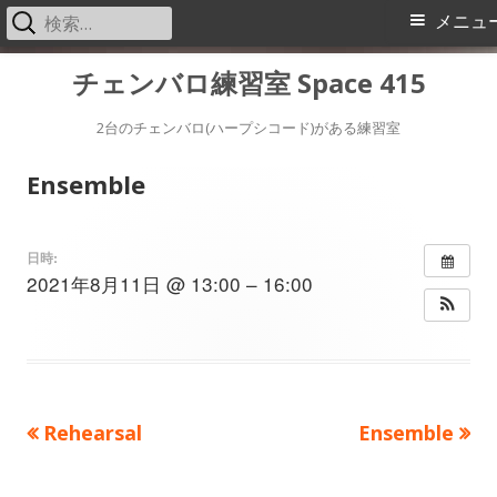
検
メ
メニュ
索:
イ
コ
チェンバロ練習室 Space 415
ン
ン
テ
2台のチェンバロ(ハープシコード)がある練習室
メ
ン
Ensemble
ツ
ニ
へ
ス
ュ
日時:
2021年8月11日 @ 13:00 – 16:00
キ
ー
ッ
プ
前
次
Rehearsal
Ensemble
投
の
の
稿
記
記