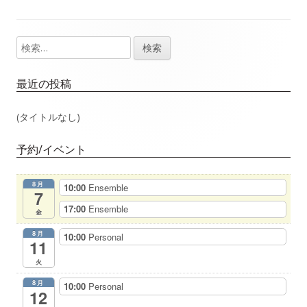
事：
事：
ナ
検
メ
ビ
索:
イ
ゲ
最近の投稿
ン
ー
(タイトルなし)
サ
シ
予約/イベント
イ
ョ
8月
10:00
Ensemble
ド
7
ン
17:00
Ensemble
金
バ
8月
10:00
Personal
11
ー
火
8月
10:00
Personal
12