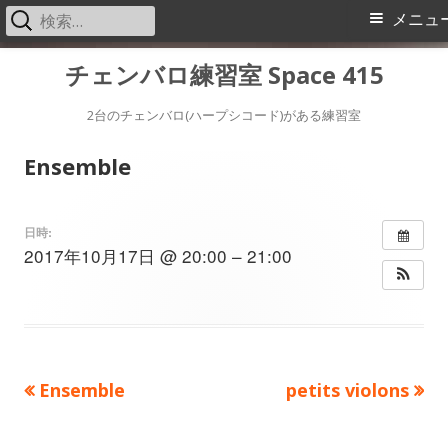
検
メ
メニュ
索:
イ
コ
チェンバロ練習室 Space 415
ン
ン
テ
2台のチェンバロ(ハープシコード)がある練習室
メ
ン
Ensemble
ツ
ニ
へ
ス
ュ
日時:
2017年10月17日 @ 20:00 – 21:00
キ
ー
ッ
プ
前
次
Ensemble
petits violons
投
の
の
稿
記
記