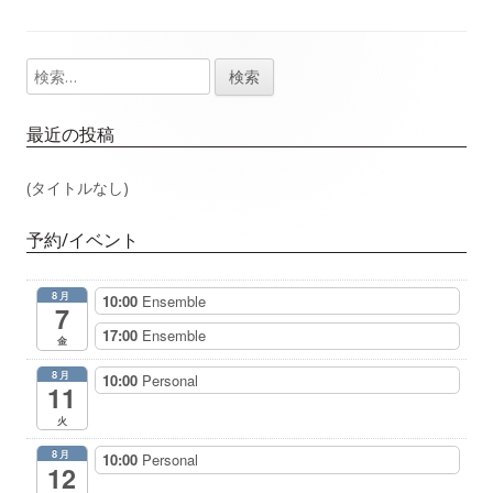
事：
事：
ナ
検
メ
ビ
索:
イ
ゲ
最近の投稿
ン
ー
(タイトルなし)
サ
シ
予約/イベント
イ
ョ
8月
10:00
Ensemble
ド
7
ン
17:00
Ensemble
金
バ
8月
10:00
Personal
11
ー
火
8月
10:00
Personal
12