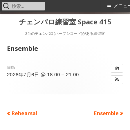
検
メ
メニュ
索:
イ
コ
チェンバロ練習室 Space 415
ン
ン
テ
2台のチェンバロ(ハープシコード)がある練習室
メ
ン
Ensemble
ツ
ニ
へ
ス
ュ
日時:
2026年7月6日 @ 18:00 – 21:00
キ
ー
ッ
プ
前
次
Rehearsal
Ensemble
投
の
の
稿
記
記