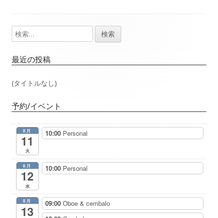
事：
事：
ナ
検
メ
ビ
索:
イ
ゲ
最近の投稿
ン
ー
(タイトルなし)
サ
シ
予約/イベント
イ
ョ
8月
10:00
Personal
ド
11
ン
火
バ
8月
10:00
Personal
12
ー
水
8月
09:00
Oboe & cembalo
13