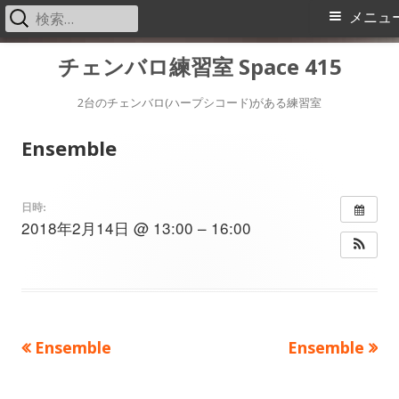
検
メ
メニュ
索:
イ
コ
チェンバロ練習室 Space 415
ン
ン
テ
2台のチェンバロ(ハープシコード)がある練習室
メ
ン
Ensemble
ツ
ニ
へ
ス
ュ
日時:
2018年2月14日 @ 13:00 – 16:00
キ
ー
ッ
プ
前
次
Ensemble
Ensemble
投
の
の
稿
記
記