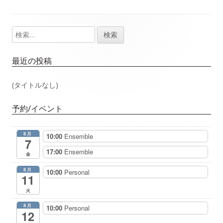
事：
事：
ナ
検
メ
ビ
索:
イ
ゲ
最近の投稿
ン
ー
(タイトルなし)
サ
シ
予約/イベント
イ
ョ
8月
10:00
Ensemble
ド
7
ン
17:00
Ensemble
金
バ
8月
10:00
Personal
11
ー
火
8月
10:00
Personal
12