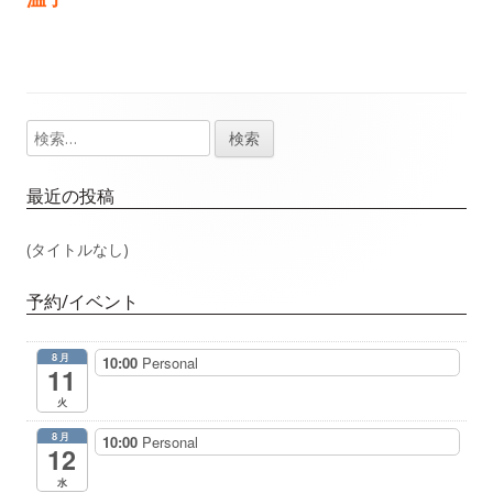
事：
事：
ナ
ビ
ゲ
検
メ
索:
ー
イ
最近の投稿
シ
ン
(タイトルなし)
ョ
サ
予約/イベント
ン
イ
8月
10:00
Personal
ド
11
火
バ
8月
10:00
Personal
12
ー
水