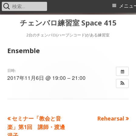
検
メ
メニュ
索:
イ
コ
チェンバロ練習室 Space 415
ン
ン
テ
2台のチェンバロ(ハープシコード)がある練習室
メ
ン
Ensemble
ツ
ニ
へ
ス
ュ
日時:
2017年11月6日 @ 19:00 – 21:00
キ
ー
ッ
プ
前
次
セミナー「教会と音
Rehearsal
投
の
の
楽」第1回 講師・渡邊
稿
記
記
温子