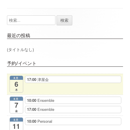
事：
事：
ナ
検
メ
ビ
索:
イ
ゲ
最近の投稿
ン
ー
(タイトルなし)
サ
シ
予約/イベント
イ
ョ
8月
17:00
津屋会
ド
6
ン
木
バ
8月
10:00
Ensemble
7
ー
17:00
Ensemble
金
8月
10:00
Personal
11