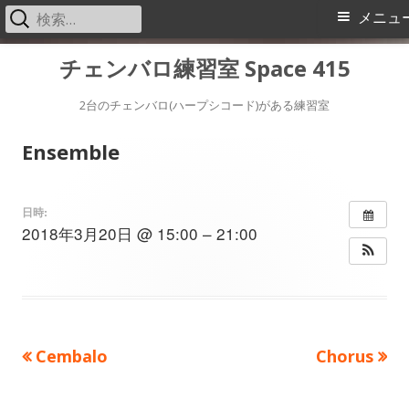
検
メ
メニュ
索:
イ
コ
チェンバロ練習室 Space 415
ン
ン
テ
2台のチェンバロ(ハープシコード)がある練習室
メ
ン
Ensemble
ツ
ニ
へ
ス
ュ
日時:
2018年3月20日 @ 15:00 – 21:00
キ
ー
ッ
プ
前
次
Cembalo
Chorus
投
の
の
稿
記
記