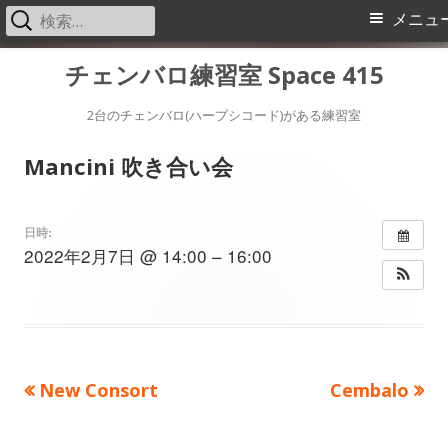
検
メ
メニュ
索:
イ
コ
チェンバロ練習室 Space 415
ン
ン
テ
2台のチェンバロ(ハープシコード)がある練習室
メ
ン
Mancini 吹き合い会
ツ
ニ
へ
ス
ュ
日時:
2022年2月7日 @ 14:00 – 16:00
キ
ー
ッ
プ
前
次
New Consort
Cembalo
投
の
の
稿
記
記