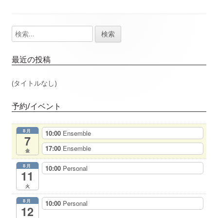
事：
事：
ナ
検
メ
ビ
索:
イ
ゲ
最近の投稿
ン
ー
(タイトルなし)
サ
シ
予約/イベント
イ
ョ
8月
10:00
Ensemble
ド
7
ン
17:00
Ensemble
金
バ
8月
10:00
Personal
11
ー
火
8月
10:00
Personal
12