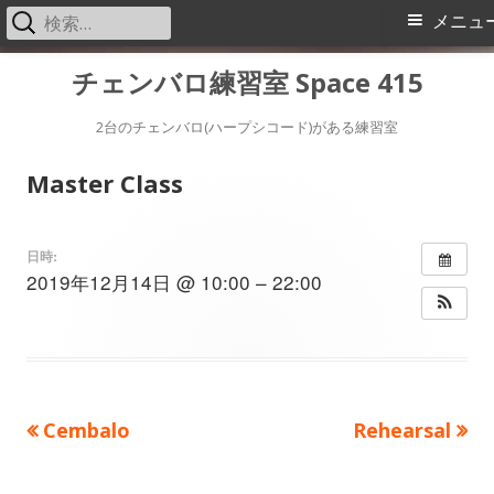
検
メ
メニュ
索:
イ
コ
チェンバロ練習室 Space 415
ン
ン
テ
2台のチェンバロ(ハープシコード)がある練習室
メ
ン
Master Class
ツ
ニ
へ
ス
ュ
日時:
2019年12月14日 @ 10:00 – 22:00
キ
ー
ッ
プ
前
次
Cembalo
Rehearsal
投
の
の
稿
記
記