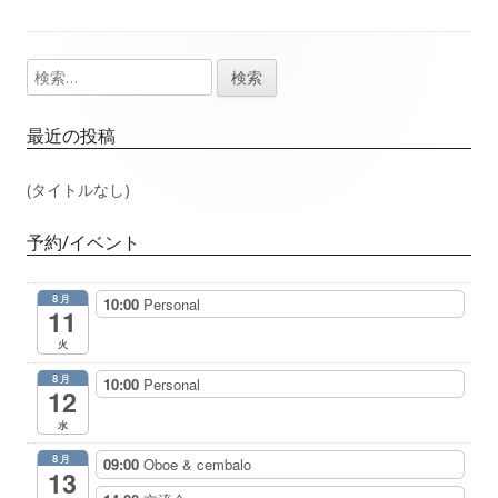
事：
事：
ナ
検
メ
ビ
索:
イ
ゲ
最近の投稿
ン
ー
(タイトルなし)
サ
シ
予約/イベント
イ
ョ
8月
10:00
Personal
ド
11
ン
火
バ
8月
10:00
Personal
12
ー
水
8月
09:00
Oboe & cembalo
13