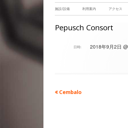
メ
施設/設備
利用案内
アクセス
イ
Pepusch Consort
ン
メ
2018年9月2日 @ 1
日時:
ニ
ュ
ー
前
Cembalo
投
の
稿
記
事：
ナ