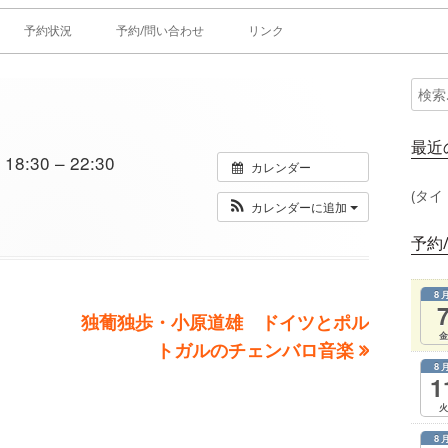
予約状況
予約/問い合わせ
リンク
検
メ
索:
イ
最近
8:30 – 22:30
カレンダー
ン
(タイ
カレンダーに追加
サ
予約
イ
8
ド
次
独葡独歩・小原道雄 ドイツとポル
金
の
トガルのチェンバロ音楽
バ
8
記
1
ー
事：
火
8