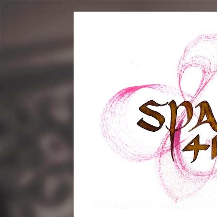
コ
ン
テ
ン
ツ
へ
ス
キ
ッ
プ