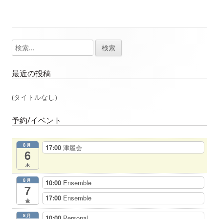
事：
事：
ナ
ビ
検
メ
ゲ
索:
イ
最近の投稿
ー
ン
(タイトルなし)
シ
サ
ョ
予約/イベント
イ
ン
8月
17:00
津屋会
ド
6
木
バ
8月
10:00
Ensemble
7
ー
17:00
Ensemble
金
8月
10:00
Personal