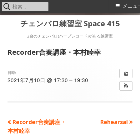
検
メ
メニュ
索:
イ
コ
チェンバロ練習室 Space 415
ン
ン
テ
2台のチェンバロ(ハープシコード)がある練習室
メ
ン
Recorder合奏講座・本村睦幸
ツ
ニ
へ
ス
ュ
日時:
2021年7月10日 @ 17:30 – 19:30
キ
ー
ッ
プ
前
次
Recorder合奏講座・
Rehearsal
投
の
の
本村睦幸
稿
記
記