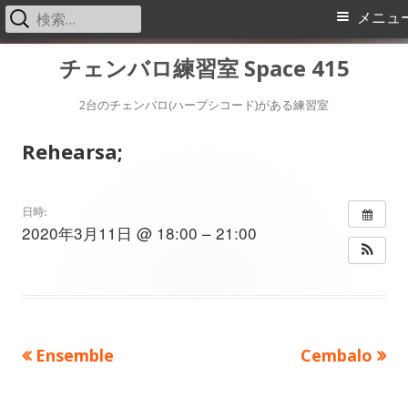
検
メ
メニュ
索:
イ
コ
チェンバロ練習室 Space 415
ン
ン
テ
2台のチェンバロ(ハープシコード)がある練習室
メ
ン
Rehearsa;
ツ
ニ
へ
ス
ュ
日時:
2020年3月11日 @ 18:00 – 21:00
キ
ー
ッ
プ
前
次
Ensemble
Cembalo
投
の
の
稿
記
記