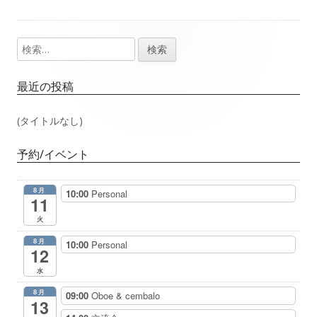
事：
事：
ナ
検
メ
ビ
索:
イ
ゲ
最近の投稿
ン
ー
(タイトルなし)
サ
シ
予約/イベント
イ
ョ
8月
10:00
Personal
ド
11
ン
火
バ
8月
10:00
Personal
12
ー
水
8月
09:00
Oboe & cembalo
13