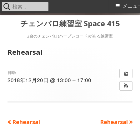
検
メ
メニュ
索:
イ
コ
チェンバロ練習室 Space 415
ン
ン
テ
2台のチェンバロ(ハープシコード)がある練習室
メ
ン
Rehearsal
ツ
ニ
へ
ス
ュ
日時:
2018年12月20日 @ 13:00 – 17:00
キ
ー
ッ
プ
前
次
Rehearsal
Rehearsal
投
の
の
稿
記
記