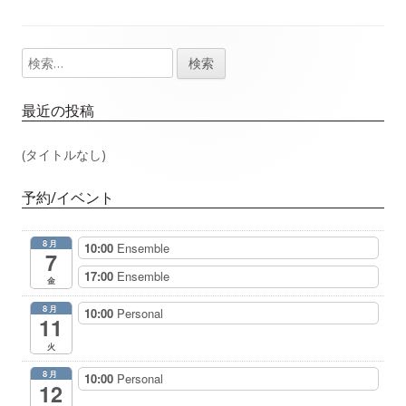
事：
事：
ナ
検
メ
ビ
索:
イ
ゲ
最近の投稿
ン
ー
(タイトルなし)
サ
シ
予約/イベント
イ
ョ
8月
10:00
Ensemble
ド
7
ン
17:00
Ensemble
金
バ
8月
10:00
Personal
11
ー
火
8月
10:00
Personal
12