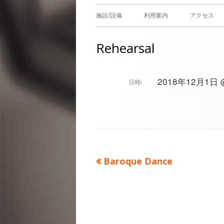
メ
施設/設備
利用案内
アクセス
イ
Rehearsal
ン
メ
2018年12月1日 @ 
日時:
ニ
ュ
ー
前
Baroque Dance
投
の
稿
記
事：
ナ