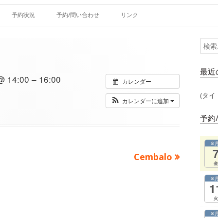
予約状況
予約/問い合わせ
リンク
検
メ
索:
イ
最近
14:00 – 16:00
カレンダー
ン
(タイ
カレンダーに追加
サ
予約
イ
8
ド
次
Cembalo
金
の
バ
8
記
1
ー
事：
火
8