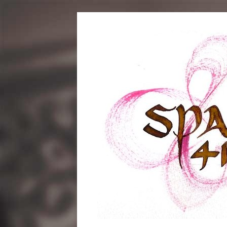
コ
ン
テ
ン
ツ
へ
ス
キ
ッ
プ