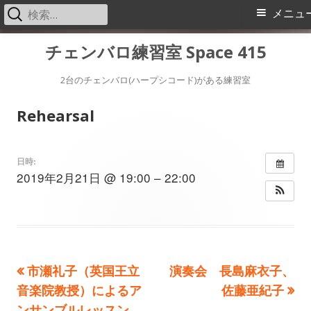
検
メ
メニュ
索:
イ
コ
チェンバロ練習室 Space 415
ン
ン
テ
2台のチェンバロ(ハープシコード)がある練習室
メ
ン
Rehearsal
ツ
ニ
へ
ス
ュ
日時:
2019年2月21日 @ 19:00 – 22:00
キ
ー
ッ
プ
前
次
市瀬礼子（英国王立
演奏会 長島麻衣子、
投
の
の
音楽院教授）によるア
佐藤亜紀子
稿
記
記
ンサンブルレッスン