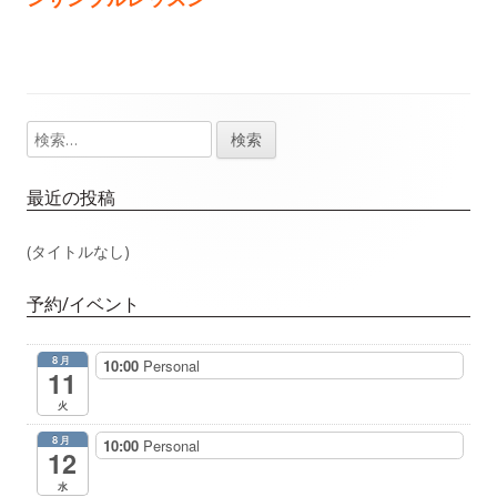
事：
事：
ナ
ビ
ゲ
検
メ
索:
ー
イ
最近の投稿
シ
ン
(タイトルなし)
ョ
サ
予約/イベント
ン
イ
8月
10:00
Personal
ド
11
火
バ
8月
10:00
Personal
12
ー
水