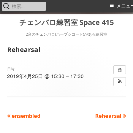
検
メ
メニュ
索:
イ
コ
チェンバロ練習室 Space 415
ン
ン
テ
2台のチェンバロ(ハープシコード)がある練習室
メ
ン
Rehearsal
ツ
ニ
へ
ス
ュ
日時:
2019年4月25日 @ 15:30 – 17:30
キ
ー
ッ
プ
前
次
ensembled
Rehearsal
投
の
の
稿
記
記