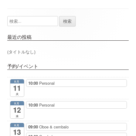
事：
事：
ナ
検
メ
ビ
索:
イ
ゲ
最近の投稿
ン
ー
(タイトルなし)
サ
シ
予約/イベント
イ
ョ
8月
10:00
Personal
ド
11
ン
火
バ
8月
10:00
Personal
12
ー
水
8月
09:00
Oboe & cembalo
13