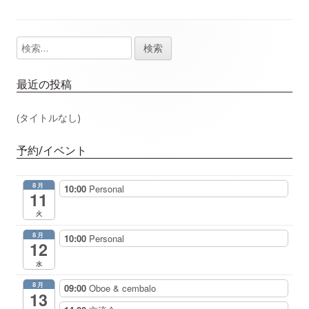
事：
事：
ナ
検
メ
ビ
索:
イ
ゲ
最近の投稿
ン
ー
(タイトルなし)
サ
シ
予約/イベント
イ
ョ
8月
10:00
Personal
ド
11
ン
火
バ
8月
10:00
Personal
12
ー
水
8月
09:00
Oboe & cembalo
13