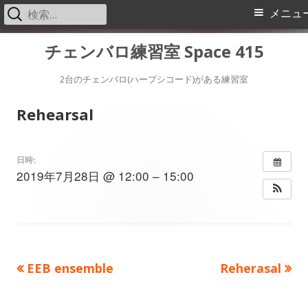
検
メ
メニュ
索:
イ
コ
チェンバロ練習室 Space 415
ン
ン
テ
2台のチェンバロ(ハープシコード)がある練習室
メ
ン
Rehearsal
ツ
ニ
へ
ス
ュ
日時:
2019年7月28日 @ 12:00 – 15:00
キ
ー
ッ
プ
前
次
EEB ensemble
Reherasal
投
の
の
稿
記
記