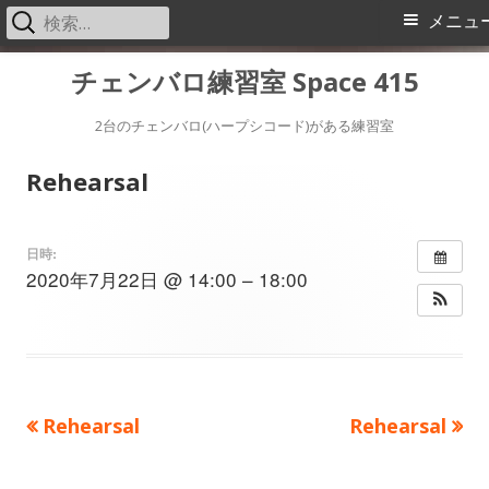
検
メ
メニュ
索:
イ
コ
チェンバロ練習室 Space 415
ン
ン
テ
2台のチェンバロ(ハープシコード)がある練習室
メ
ン
Rehearsal
ツ
ニ
へ
ス
ュ
日時:
2020年7月22日 @ 14:00 – 18:00
キ
ー
ッ
プ
前
次
Rehearsal
Rehearsal
投
の
の
稿
記
記