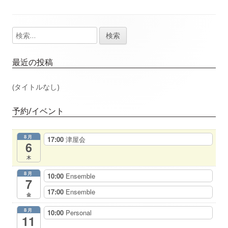
事：
事：
ナ
検
メ
ビ
索:
イ
ゲ
最近の投稿
ン
ー
(タイトルなし)
サ
シ
予約/イベント
イ
ョ
8月
17:00
津屋会
ド
6
ン
木
バ
8月
10:00
Ensemble
7
ー
17:00
Ensemble
金
8月
10:00
Personal
11