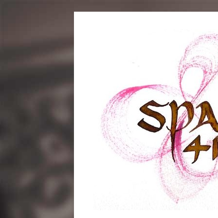
コ
ン
テ
ン
ツ
へ
ス
キ
ッ
プ