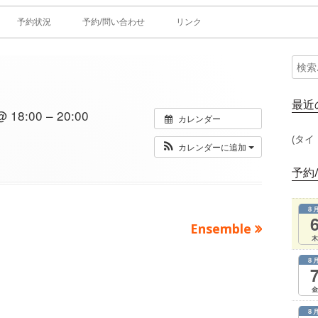
予約状況
予約/問い合わせ
リンク
検
メ
索:
イ
最近
18:00 – 20:00
カレンダー
ン
(タイ
カレンダーに追加
サ
予約
イ
8
ド
次
Ensemble
木
の
バ
8
記
ー
事：
金
8