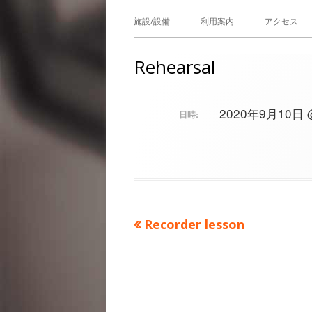
メ
施設/設備
利用案内
アクセス
イ
Rehearsal
ン
メ
2020年9月10日 @ 
日時:
ニ
ュ
ー
前
Recorder lesson
投
の
稿
記
事：
ナ