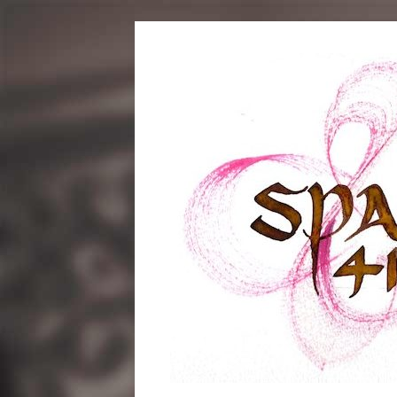
コ
ン
テ
ン
ツ
へ
ス
キ
ッ
プ