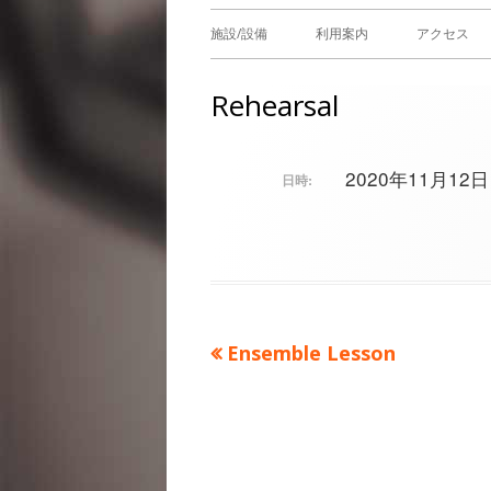
メ
施設/設備
利用案内
アクセス
イ
Rehearsal
ン
メ
2020年11月12日 @
日時:
ニ
ュ
ー
前
Ensemble Lesson
投
の
稿
記
事：
ナ