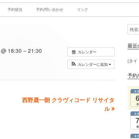
予約状況
予約/問い合わせ
リンク
検
メ
索:
イ
最近
 18:30 – 21:30
カレンダー
ン
(タイ
カレンダーに追加
サ
予約
イ
8
ド
次
西野晟一朗 クラヴィコード リサイタ
木
の
ル
バ
8
記
ー
事：
金
8