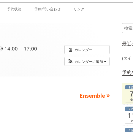
予約状況
予約/問い合わせ
リンク
検
メ
索:
イ
最近
14:00 – 17:00
カレンダー
ン
(タイ
カレンダーに追加
サ
予約
イ
8
ド
次
Ensemble
金
の
バ
8
記
1
ー
事：
火
8