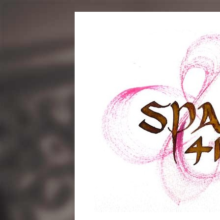
コ
ン
テ
ン
ツ
へ
ス
キ
ッ
プ