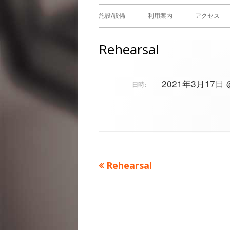
メ
施設/設備
利用案内
アクセス
イ
Rehearsal
ン
メ
2021年3月17日 @ 
日時:
ニ
ュ
ー
前
Rehearsal
投
の
稿
記
事：
ナ