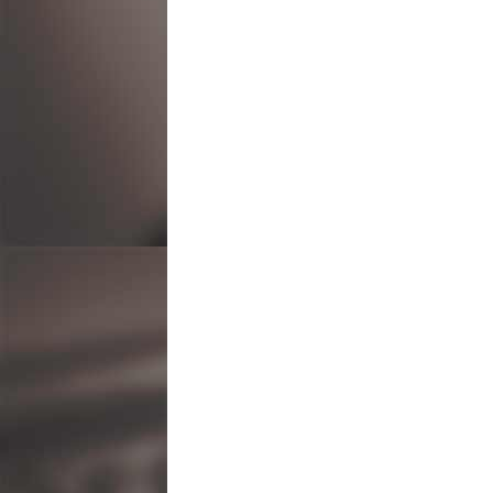
ビ
ゲ
ー
シ
ョ
ン