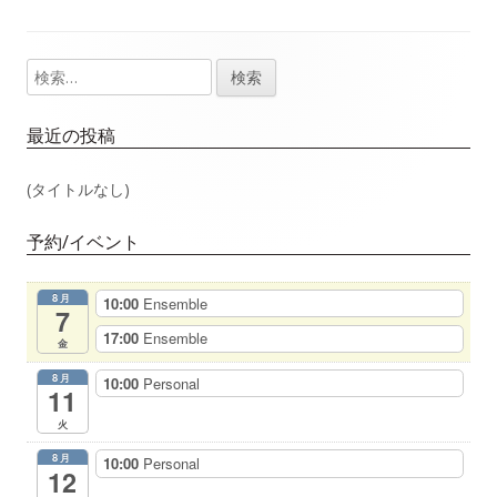
事：
事：
ナ
検
メ
ビ
索:
イ
ゲ
最近の投稿
ン
ー
(タイトルなし)
サ
シ
予約/イベント
イ
ョ
8月
10:00
Ensemble
ド
7
ン
17:00
Ensemble
金
バ
8月
10:00
Personal
11
ー
火
8月
10:00
Personal
12