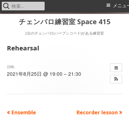
検
メ
メニュ
索:
イ
コ
チェンバロ練習室 Space 415
ン
ン
テ
2台のチェンバロ(ハープシコード)がある練習室
メ
ン
Rehearsal
ツ
ニ
へ
ス
ュ
日時:
2021年8月25日 @ 19:00 – 21:30
キ
ー
ッ
プ
前
次
Ensemble
Recorder lesson
投
の
の
稿
記
記