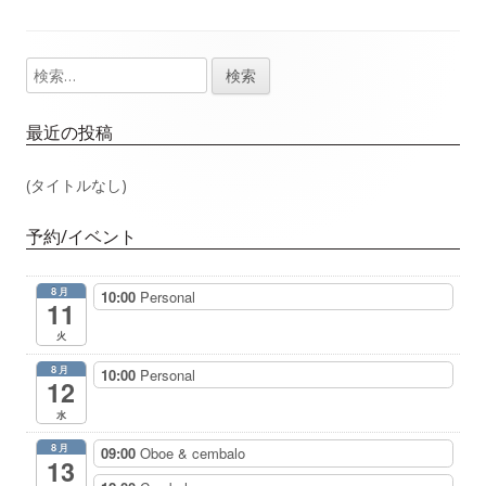
事：
事：
ナ
検
メ
ビ
索:
イ
ゲ
最近の投稿
ン
ー
(タイトルなし)
サ
シ
予約/イベント
イ
ョ
8月
10:00
Personal
ド
11
ン
火
バ
8月
10:00
Personal
12
ー
水
8月
09:00
Oboe & cembalo
13