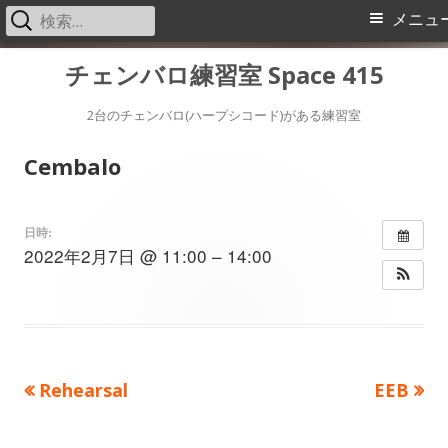
検
メ
メニュ
索:
イ
コ
チェンバロ練習室 Space 415
ン
ン
テ
2台のチェンバロ(ハープシコード)がある練習室
メ
ン
Cembalo
ツ
ニ
へ
ス
ュ
日時:
2022年2月7日 @ 11:00 – 14:00
キ
ー
ッ
プ
前
次
Rehearsal
EEB
投
の
の
稿
記
記