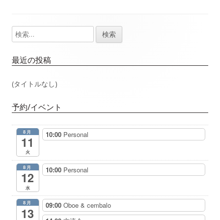
事：
事：
ナ
検
メ
ビ
索:
イ
ゲ
最近の投稿
ン
ー
(タイトルなし)
サ
シ
予約/イベント
イ
ョ
8月
10:00
Personal
ド
11
ン
火
バ
8月
10:00
Personal
12
ー
水
8月
09:00
Oboe & cembalo
13