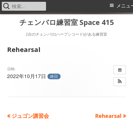
検
メ
メニュ
索:
イ
コ
チェンバロ練習室 Space 415
ン
ン
テ
2台のチェンバロ(ハープシコード)がある練習室
メ
ン
Rehearsal
ツ
ニ
へ
ス
ュ
日時:
2022年10月17日
キ
終日
ー
ッ
プ
前
次
ジュゴン講習会
Rehearsal
投
の
の
稿
記
記