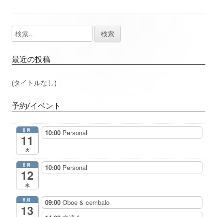
事：
事：
ナ
検
メ
ビ
索:
イ
ゲ
最近の投稿
ン
ー
(タイトルなし)
サ
シ
予約/イベント
イ
ョ
8月
10:00
Personal
ド
11
ン
火
バ
8月
10:00
Personal
12
ー
水
8月
09:00
Oboe & cembalo
13