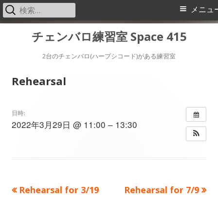
検
メ
メニュ
索:
イ
コ
チェンバロ練習室 Space 415
ン
ン
テ
2台のチェンバロ(ハープシコード)がある練習室
メ
ン
Rehearsal
ツ
ニ
へ
ス
ュ
日時:
2022年3月29日 @ 11:00 – 13:30
キ
ー
ッ
プ
前
次
Rehearsal for 3/19
Rehearsal for 7/9
投
の
の
稿
記
記