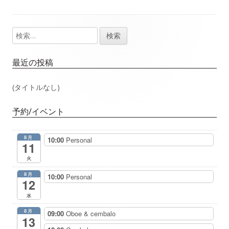
事：
事：
ナ
検
メ
ビ
索:
イ
ゲ
最近の投稿
ン
ー
(タイトルなし)
サ
シ
予約/イベント
イ
ョ
8月
10:00
Personal
ド
11
ン
火
バ
8月
10:00
Personal
12
ー
水
8月
09:00
Oboe & cembalo
13