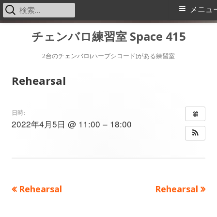
検
メ
メニュ
索:
イ
コ
チェンバロ練習室 Space 415
ン
ン
テ
2台のチェンバロ(ハープシコード)がある練習室
メ
ン
Rehearsal
ツ
ニ
へ
ス
ュ
日時:
2022年4月5日 @ 11:00 – 18:00
キ
ー
ッ
プ
前
次
Rehearsal
Rehearsal
投
の
の
稿
記
記