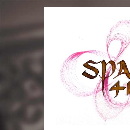
コ
ン
テ
ン
ツ
へ
ス
キ
ッ
プ