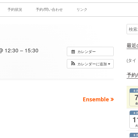
予約状況
予約/問い合わせ
リンク
検
メ
索:
イ
最近
12:30 – 15:30
カレンダー
ン
(タイ
カレンダーに追加
サ
予約
イ
8
ド
次
Ensemble
金
の
バ
8
記
1
ー
事：
火
8