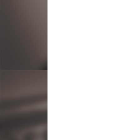
ビ
ゲ
ー
シ
ョ
ン