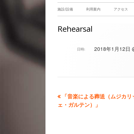
メ
施設/設備
利用案内
アクセス
イ
Rehearsal
ン
メ
2018年1月12日 @ 
日時:
ニ
ュ
ー
前
「音楽による葬送（ムジカリ
投
の
ェ・ガルテン）」
稿
記
事：
ナ