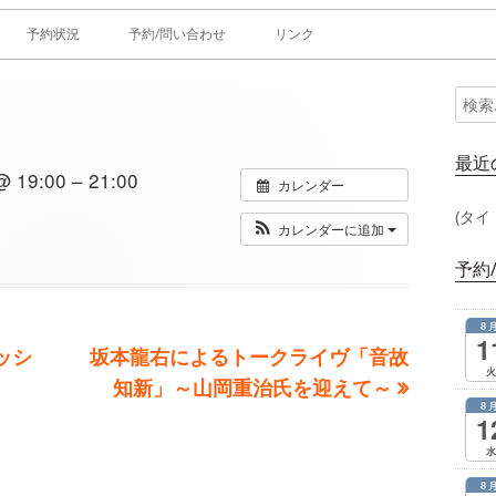
予約状況
予約/問い合わせ
リンク
検
メ
索:
イ
最近
19:00 – 21:00
カレンダー
ン
(タイ
カレンダーに追加
サ
予約
イ
8
ド
1
次
ッシ
坂本龍右によるトークライヴ「音故
火
の
知新」～山岡重治氏を迎えて～
バ
8
記
1
ー
事：
水
8