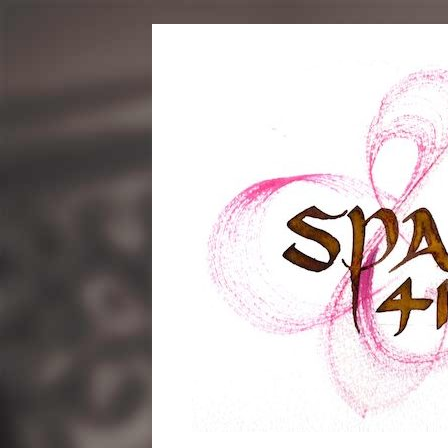
コ
ン
テ
ン
ツ
へ
ス
キ
ッ
プ