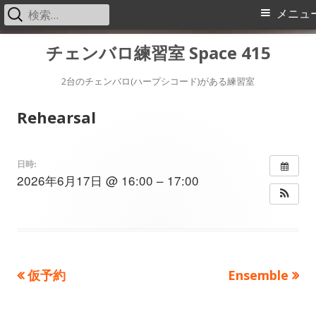
検
メ
メニュ
索:
イ
コ
チェンバロ練習室 Space 415
ン
ン
テ
2台のチェンバロ(ハープシコード)がある練習室
メ
ン
Rehearsal
ツ
ニ
へ
ス
ュ
日時:
2026年6月17日 @ 16:00 – 17:00
キ
ー
ッ
プ
前
次
仮予約
Ensemble
投
の
の
稿
記
記