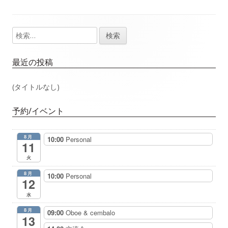
事：
事：
ナ
検
メ
ビ
索:
イ
ゲ
最近の投稿
ン
ー
(タイトルなし)
サ
シ
予約/イベント
イ
ョ
8月
10:00
Personal
ド
11
ン
火
バ
8月
10:00
Personal
12
ー
水
8月
09:00
Oboe & cembalo
13