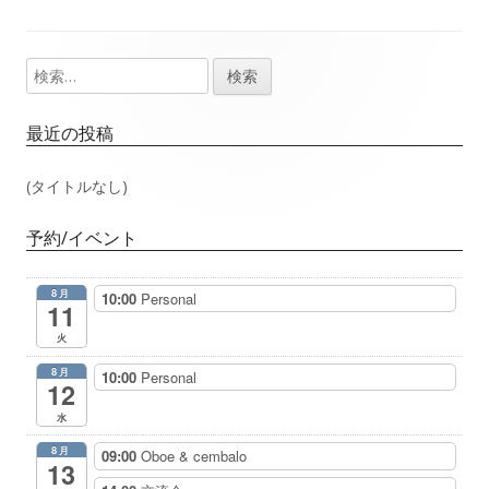
事：
事：
ナ
検
メ
ビ
索:
イ
ゲ
最近の投稿
ン
ー
(タイトルなし)
サ
シ
予約/イベント
イ
ョ
8月
10:00
Personal
ド
11
ン
火
バ
8月
10:00
Personal
12
ー
水
8月
09:00
Oboe & cembalo
13