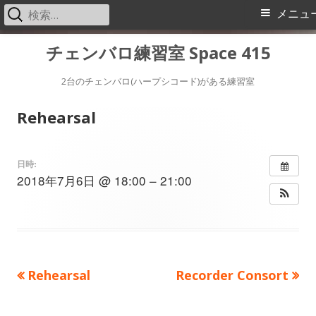
検
メ
メニュ
索:
イ
コ
チェンバロ練習室 Space 415
ン
ン
テ
2台のチェンバロ(ハープシコード)がある練習室
メ
ン
Rehearsal
ツ
ニ
へ
ス
ュ
日時:
2018年7月6日 @ 18:00 – 21:00
キ
ー
ッ
プ
前
次
Rehearsal
Recorder Consort
投
の
の
稿
記
記