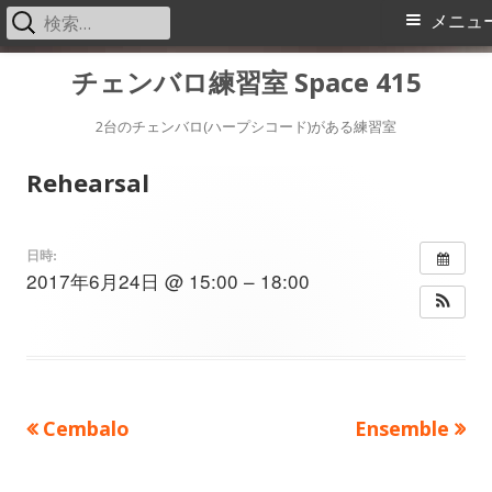
検
メ
メニュ
索:
イ
コ
チェンバロ練習室 Space 415
ン
ン
テ
2台のチェンバロ(ハープシコード)がある練習室
メ
ン
Rehearsal
ツ
ニ
へ
ス
ュ
日時:
2017年6月24日 @ 15:00 – 18:00
キ
ー
ッ
プ
前
次
Cembalo
Ensemble
投
の
の
稿
記
記