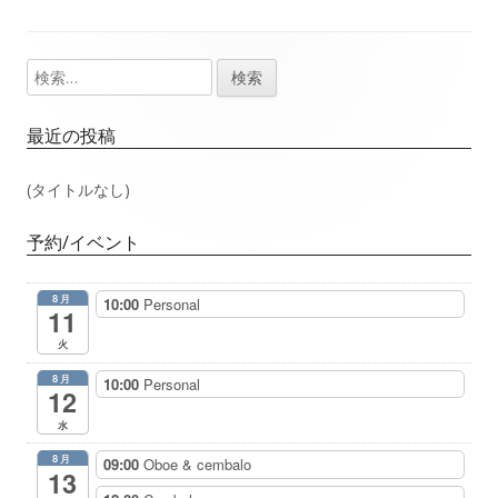
事：
事：
ナ
検
メ
ビ
索:
イ
ゲ
最近の投稿
ン
ー
(タイトルなし)
サ
シ
予約/イベント
イ
ョ
8月
10:00
Personal
ド
11
ン
火
バ
8月
10:00
Personal
12
ー
水
8月
09:00
Oboe & cembalo
13