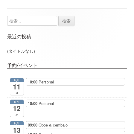
事：
事：
ナ
検
メ
ビ
索:
イ
ゲ
最近の投稿
ン
ー
(タイトルなし)
サ
シ
予約/イベント
イ
ョ
8月
10:00
Personal
ド
11
ン
火
バ
8月
10:00
Personal
12
ー
水
8月
09:00
Oboe & cembalo
13