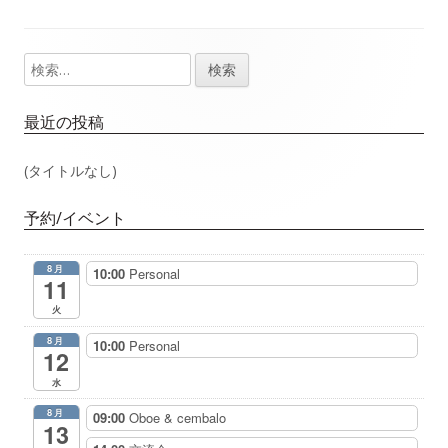
事：
事：
ナ
検
メ
ビ
索:
イ
ゲ
最近の投稿
ン
ー
(タイトルなし)
サ
シ
予約/イベント
イ
ョ
8月
10:00
Personal
ド
11
ン
火
バ
8月
10:00
Personal
12
ー
水
8月
09:00
Oboe & cembalo
13