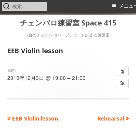
検
メ
メニュ
索:
イ
コ
チェンバロ練習室 Space 415
ン
ン
テ
2台のチェンバロ(ハープシコード)がある練習室
メ
ン
EEB Violin lesson
ツ
ニ
へ
ス
ュ
日時:
2019年12月3日 @ 19:00 – 21:00
キ
ー
ッ
プ
前
次
EEB Violin lesson
Rehearsal
投
の
の
稿
記
記